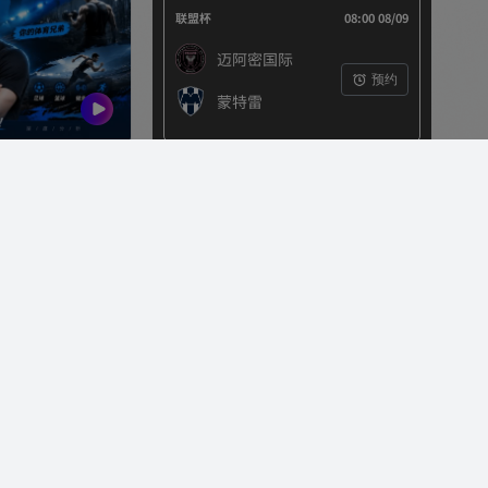
联盟杯
08:00 08/09
迈阿密国际
预约
蒙特雷
塔菲
美国女子职业篮球联赛
08:30 08/09
1680
波特兰火焰
预约
西雅图风暴
联盟杯
09:00 08/09
瓜达拉哈拉
预约
达拉斯FC
都蓉城
5220