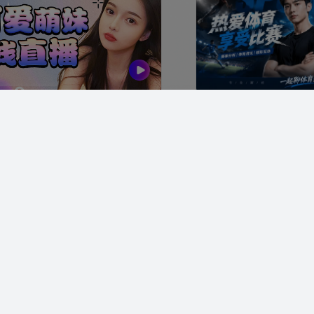
 西汉姆联 VS 朴茨茅斯
球会友谊 热刺 VS 赫
F温知晚
1410
RF墨君
谊 切尔西 VS AC米兰
中超 云南玉昆 VS 成
F温知晚
3030
RF苏清砚