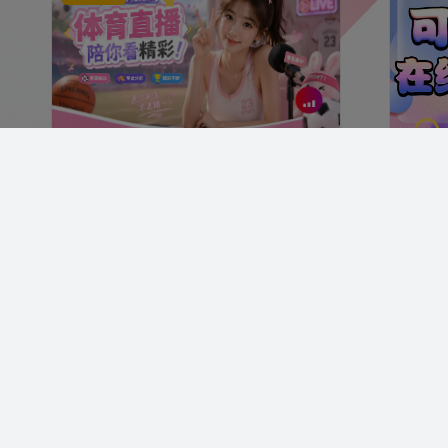
球会友谊 曼联 VS 巴黎圣日耳曼
23:00
英联杯
RF苏清砚
4230
R
东南锦 马来西亚 VS 菲律宾
球会友
RF云舒禾
930
R