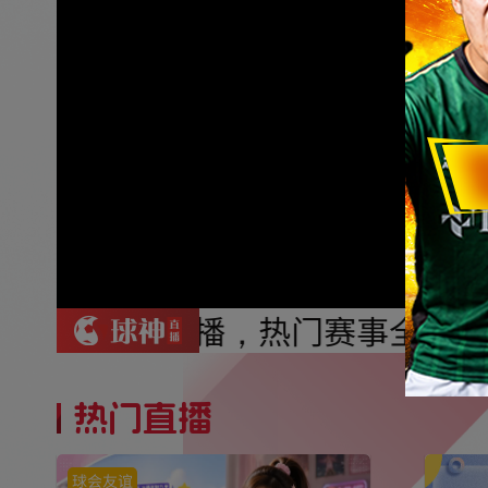
 锁定球神直播，热门赛事全程高
热门直播
球会友谊