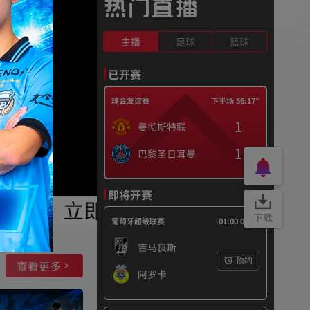
热门直播
主播
足球
篮球
已开赛
球会友谊赛
下半场
56:17″
1
曼彻斯特联
1
巴黎圣日耳曼
即将开赛
停！立即添加客服：【qskf00
下载
葡萄牙超级联赛
01:00 08/09
吉马良斯
预约
查看更多
阿罗卡